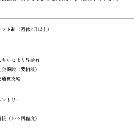
シフト制（週休2日以上）
スキルにより昇給有
社会保険（要相談）
交通費支給
エントリー
↓
面接（1～2回程度）
↓